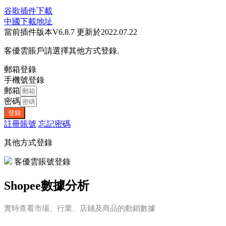
谷歌插件下載
中國下載地址
當前插件版本V6.8.7 更新於2022.07.22
客優雲賬戶請選擇其他方式登錄.
郵箱登錄
手機號登錄
郵箱
密碼
登錄
註冊賬號
忘記密碼
其他方式登錄
客優雲賬號登錄
Shopee數據分析
實時查看市場、行業、店鋪及商品的動銷數據