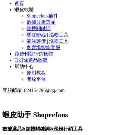
首頁
蝦皮軟體
Shopeefans插件
數據分析選品
熱搜關鍵詞
關注粉絲 | 漲粉工具
關注評價 | 漲粉工具
多賣場智能客服
免費刊登行銷軟體
TikTok選品軟體
幫助中心
使用教程
開放平台
客服邮箱1824154796@qq.com
蝦皮助手 Shopeefans
數據選品&熱搜關鍵詞&漲粉行銷工具