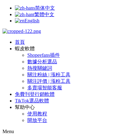
简体中文
繁體中文
English
首頁
蝦皮軟體
Shopeefans插件
數據分析選品
熱搜關鍵詞
關注粉絲 | 漲粉工具
關注評價 | 漲粉工具
多賣場智能客服
免費刊登行銷軟體
TikTok選品軟體
幫助中心
使用教程
開放平台
Menu